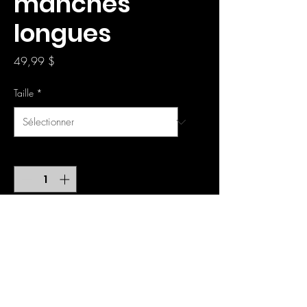
manches
longues
Prix
49,99 $
Taille
*
Quantité
*
Ajouter au panier
Un chandail à manches
longues